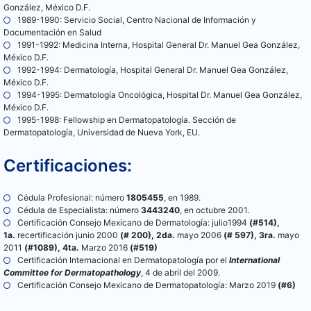
González, México D.F.
1989-1990: Servicio Social, Centro Nacional de Información y
Documentación en Salud
1991-1992: Medicina Interna, Hospital General Dr. Manuel Gea González,
México D.F.
1992-1994: Dermatología, Hospital General Dr. Manuel Gea González,
México D.F.
1994-1995: Dermatología Oncológica, Hospital Dr. Manuel Gea González,
México D.F.
1995-1998: Fellowship en Dermatopatología. Sección de
Dermatopatología, Universidad de Nueva York, EU.
Certificaciones:
Cédula Profesional: número
1805455
, en 1989.
Cédula de Especialista: número
3443240
, en octubre 2001.
Certificación Consejo Mexicano de Dermatología: julio1994
(#514),
1a.
recertificación junio 2000
(# 200), 2da.
mayo 2006
(# 597), 3ra.
mayo
2011
(#1089), 4ta.
Marzo 2016
(#519)
Certificación Internacional en Dermatopatología por el
International
Committee for Dermatopathology
, 4 de abril del 2009.
Certificación Consejo Mexicano de Dermatopatología: Marzo 2019
(#6)