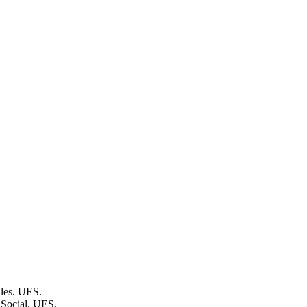
ales. UES.
 Social. UES.