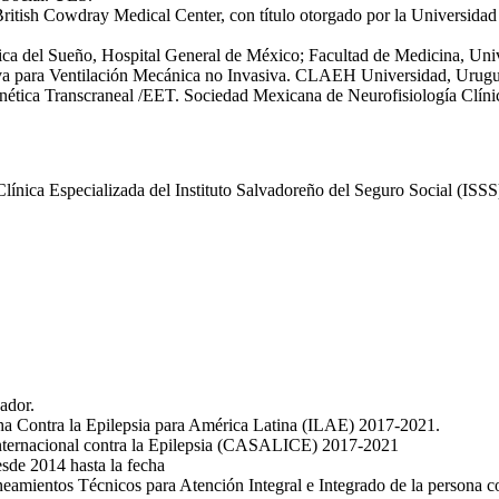
 British Cowdray Medical Center, con título otorgado por la Universi
nica del Sueño, Hospital General de México; Facultad de Medicina, U
itiva para Ventilación Mecánica no Invasiva. CLAEH Universidad, Urug
ética Transcraneal /EET. Sociedad Mexicana de Neurofisiología Clíni
ínica Especializada del Instituto Salvadoreño del Seguro Social (ISSS
ador.
ha Contra la Epilepsia para América Latina (ILAE) 2017-2021.
Internacional contra la Epilepsia (CASALICE) 2017-2021
esde 2014 hasta la fecha
ineamientos Técnicos para Atención Integral e Integrado de la person