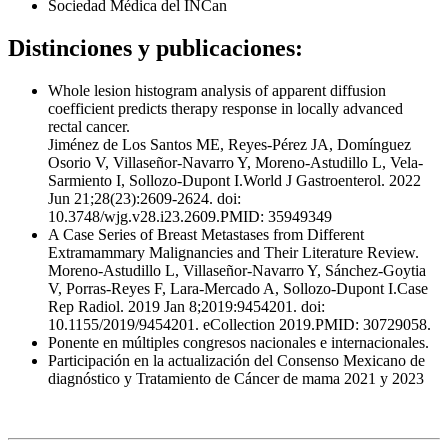
Sociedad Médica del INCan
Distinciones y publicaciones:
Whole lesion histogram analysis of apparent diffusion
coefficient predicts therapy response in locally advanced
rectal cancer.
Jiménez de Los Santos ME, Reyes-Pérez JA, Domínguez
Osorio V, Villaseñor-Navarro Y, Moreno-Astudillo L, Vela-
Sarmiento I, Sollozo-Dupont I.World J Gastroenterol. 2022
Jun 21;28(23):2609-2624. doi:
10.3748/wjg.v28.i23.2609.PMID: 35949349
A Case Series of Breast Metastases from Different
Extramammary Malignancies and Their Literature Review.
Moreno-Astudillo L, Villaseñor-Navarro Y, Sánchez-Goytia
V, Porras-Reyes F, Lara-Mercado A, Sollozo-Dupont I.Case
Rep Radiol. 2019 Jan 8;2019:9454201. doi:
10.1155/2019/9454201. eCollection 2019.PMID: 30729058.
Ponente en múltiples congresos nacionales e internacionales.
Participación en la actualización del Consenso Mexicano de
diagnóstico y Tratamiento de Cáncer de mama 2021 y 2023