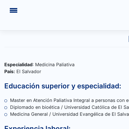
Saltar
al
contenido
Especialidad
: Medicina Paliativa
País:
El Salvador
Educación superior y especialidad:
INICIO
Master en Atención Paliativa Integral a personas co
Diplomado en bioética / Universidad Católica de El S
CONGRESOS PASADOS
Medicina General / Universidad Evangélica de El Salv
¿QUIÉNES SOMOS?
Experiencia laboral: