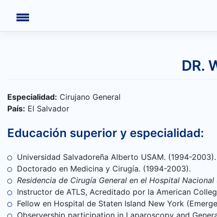
Saltar
DR. 
al
contenido
INICIO
Especialidad:
Cirujano General
CONGRESOS PASADOS
País:
El Salvador
¿QUIÉNES SOMOS?
Educación superior y especialidad:
CONTÁCTANOS
Universidad Salvadoreña Alberto USAM. (1994-2003).
Doctorado en Medicina y Cirugía. (1994-2003).
Residencia de Cirugía General en el Hospital Nacional
Instructor de ATLS, Acreditado por la American Colleg
Fellow en Hospital de Staten Island New York (Emerge
Observership participation in Laparoscopy and Genera