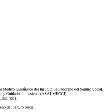
al Medico Quirúrgico del Instituto Salvadoreño del Seguro Social.
ítica y Cuidados Intensivos. (ASALMECCI)
EduCritic).
reño del Seguro Social.