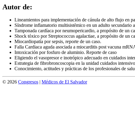
Autor de:
Lineamientos para implementación de cánula de alto flujo en 
Síndrome inflamatorio multisistémico en un adulto secundario
Tamponada cardíaca por neumopericardio, a propósito de un c
Shock tóxico por Streptococcus agalactiae, a propósito de un c
Miocardiopatía por sepsis, reporte de un caso.
Falla Cardiaca aguda asociada a miocarditis post vacuna mR
Intoxicación por fosfuro de aluminio. Reporte de caso
Eligiendo el vasopresor e inotrópico adecuado en cuidados inten
Estrategia de fibrobroncoscopia en la unidad cuidados intensivos
Conocimiento, actitudes y prácticas de los profesionales de sal
© 2026
Congresos
|
Médicos de El Salvador