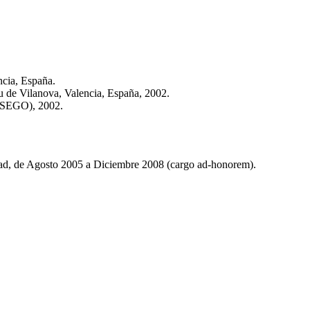
ncia, Espa
ñ
a.
au de Vilanova, Valencia, España, 2002.
ESEGO
), 2002.
dad, de Agosto
2005 a Diciembre 2008 (cargo ad-honorem)
.