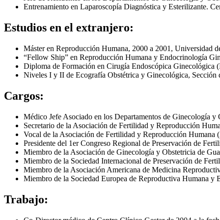
Entrenamiento en Laparoscop
í
a Diagn
ó
stica y Esterilizante. C
Estudios en el extranjero:
M
á
ster en Reproducci
ó
n Humana, 2000 a 2001, Uni
versidad d
“
Fellow
Ship
”
en Reproducci
ó
n Humana y Endocrinolog
í
a Gi
Diploma de Formación en Cirugía Endoscópica Ginecológica 
Niveles I y
II de
Ecografía Obstétrica y Ginecológica, Sección 
Cargos:
M
é
dic
o Jefe Asociado en los Departamentos de Ginecolog
í
a y 
Secretario de la Asociaci
ó
n de Fertilidad y Reproducci
ó
n Huma
Vocal de la Asociaci
ó
n de Fertilidad y Reproducci
ó
n Humana (
Presidente del 1er Congreso Regional de Preservaci
ó
n de Ferti
Miembro de la Asociaci
ó
n de Gineco
log
í
a y Obstetricia de Gua
Miembro de la Sociedad Internacional de Preservaci
ó
n de Ferti
Miembro de la Asociaci
ó
n Americana de Medicina Reproductiv
Miembro de la Sociedad Europea de Reproductiva Humana y 
Trabajo: