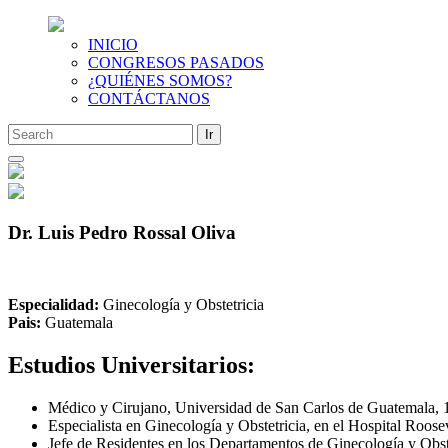
INICIO
CONGRESOS PASADOS
¿QUIÉNES SOMOS?
CONTÁCTANOS
Saltar
al
contenido
Dr. Luis Pedro Rossal Oliva
Especialidad:
Ginecología y Obstetricia
Pais:
Guatemala
Estudios Universitarios:
Médico y Cirujano, Universidad de San Carlos de Guatemala, 
Especialista en Ginecología y Obstetricia, en el Hospital Roose
Jefe de Residentes en los Departamentos de
Ginecolog
í
a y Obst