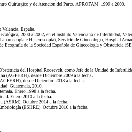
entro Quir
ú
rgico y de Atenci
ó
n del Parto,
APROFAM
, 1999 a 2000.
e Valencia, Espa
ñ
a.
necol
ó
gica, 2000 a 2002, en el Instituto Valenciano de Infertilidad, Vale
(Laparoscopía e
Histeroscopía
), Servicio de Ginecología, Hospital Arn
de Ecografía de la Sociedad Española de Ginecología y Obstetricia (
S
Obstetricia del Hospital Roosevelt, como
Jefe
de la Unidad de Infertili
na (
AGFERH
),
desde
Diciembre
2009 a la fecha.
AGFERH
), desde
Diciembre
2018 a la fecha.
lidad, Guatemala, 2010.
temala. Enero 1998 a la fecha.
lidad. Enero 2010 a la fecha.
a (
ASRM
). Octubre 2014 a la fecha.
Embriolog
í
a (
ESHRE
). Octubre 2016 a la fecha.