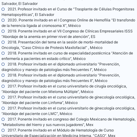
Salvador, El Salvador
2021. Profesor invitado en el Curso de “Trasplante de Células Progenitoras
Hematopoyéticas”, El Salvador
2020. Ponente invitado en el I Congreso Online de Hemofilia “El transfondo
de la herencia ligada al cromosoma X”, México
2019. Ponente invitado en el VII Congreso de Clínicas Empresariales ISSS
“Abordaje de la anemia en primer nivel de atención”, ES
2018. Presentación del tema en la sesión de morbi-mortalidad de
Oncología, “Caso Clínico de Protesis Maxilofacial” , México
2018. Ponente invitado en curso de especialidad postécnica “Atención de
enfermería a pacientes en estado crítico”, México
2018. Profesor invitado en el diplomado universitario “Prevención,
diagnóstico y manejo de patologías más frecuentes I”, México
2018. Profesor invitado en el diplomado universitario “Prevención,
diagnóstico y manejo de patologías más frecuentes II”, México
2017. Profesor invitado en el curso universitario de cirugía oncológica,
“Abordaje del paciente con Mieloma Múltiple”, México
2017. Profesor invitado en el curso universitario de ginecología oncológica,
“Abordaje del paciente con Linfoma”, México
2017. Profesor invitado en el curso universitario de ginecología oncológica,
“Abordaje del paciente con LMC”, México
2017. Ponente invitado en congreso del Colegio Mexicano de Hematología,
“Metabolismo del hierro y sus nuevos jugadores”, Mex
2017. Ponente invitado en el Módulo de Hematología de Curso
Universitario de Especialización en Medicina Interna, “CASO”, Mex