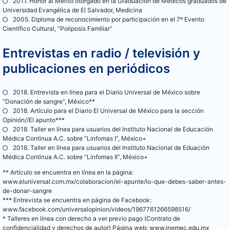
2011. Honor al Mérito otorgado en la Graduación de Médicos graduados de
Universidad Evangélica de El Salvador, Medicina
2005. Diploma de reconocimiento por participación en el 7º Evento
Científico Cultural, “Poliposis Familiar”
Entrevistas en radio / televisión y
publicaciones en periódicos
2018. Entrevista en línea para el Diario Universal de México sobre
“Donación de sangre”, México**
2018. Artículo para el Diario El Universal de México para la sección
Opinión//El apunto***
2018. Taller en línea para usuarios del Instituto Nacional de Educación
Médica Continua A.C. sobre “Linfomas I”, México+
2018. Taller en línea para usuarios del Instituto Nacional de Eduación
Médica Continua A.C. sobre “Linfomas II”, México+
** Artículo se encuentra en línea en la página:
www.eluniversal.com.mx/colaboracion/el-apunte/lo-que-debes-saber-antes-
de-donar-sangre
*** Entrevista se encuentra en página de Facebook:
www.facebook.com/universalopinion/videos/1967761266598516/
* Talleres en línea con derecho a ver previo pago (Contrato de
confidencialidad y derechos de autor) Página web: www.inemec.edu.mx