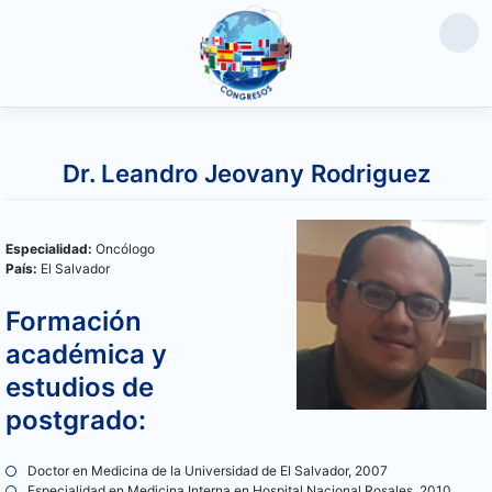
Saltar
al
Dr. Leandro Jeovany Rodriguez
contenido
Especialidad:
Oncólogo
País:
El Salvador
Formación
académica y
estudios de
postgrado:
Doctor en Medicina de la Universidad de El Salvador, 2007
Especialidad en Medicina Interna en Hospital Nacional Rosales, 2010