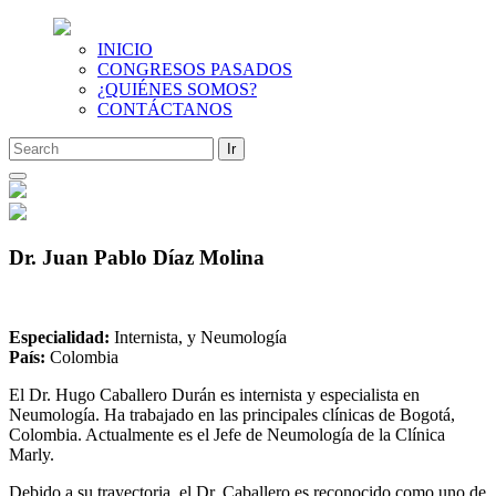
INICIO
CONGRESOS PASADOS
¿QUIÉNES SOMOS?
CONTÁCTANOS
Saltar
al
contenido
Dr. Juan Pablo Díaz Molina
Especialidad:
Internista, y Neumología
País:
Colombia
El Dr. Hugo Caballero Durán es internista y especialista en
Neumología. Ha trabajado en las principales clínicas de Bogotá,
Colombia. Actualmente es el Jefe de Neumología de la Clínica
Marly.
Debido a su trayectoria, el Dr. Caballero es reconocido como uno de