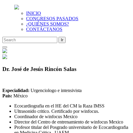
INICIO
CONGRESOS PASADOS
¿QUIÉNES SOMOS?
CONTÁCTANOS
Saltar
al
contenido
Dr. José de Jesús Rincón Salas
Especialidad:
Urgenciologo e intensivista
País:
México
Ecocardiografia en el HE del CM la Raza IMSS
Ultrasonido critico. Certificado por winfocus.
Coordinador de winfocus Mexico
Director del Centro de entrenamiento de winfocus Mexico
Profesor titular del Posgrado universitario de Ecocardiografia
en Medicina Critica . UAEM.