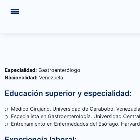
Saltar
al
contenido
Especialidad:
Gastroenterólogo
Nacionalidad:
Venezuela
Educación superior y especialidad:
INICIO
Médico Cirujano. Universidad de Carabobo. Venezuel
Especialista en Gastroenterología. Universidad Centra
CONGRESOS PASADOS
Entrenamiento en Enfermedades del Esófago. Harvard
¿QUIÉNES SOMOS?
Experiencia laboral: