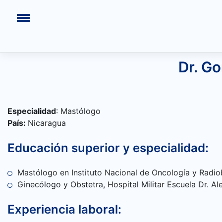
Saltar
Dr. G
al
contenido
Especialidad
: Mastólogo
País:
Nicaragua
Educación superior y especialidad:
INICIO
Mastólogo en Instituto Nacional de Oncología y Radio
Ginecólogo y Obstetra, Hospital Militar Escuela Dr. A
CONGRESOS PASADOS
¿QUIÉNES SOMOS?
Experiencia laboral: