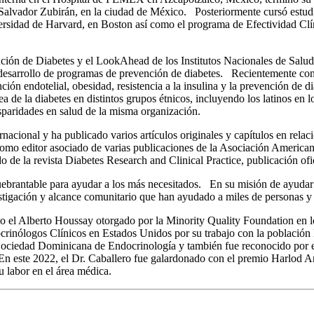
, Salvador Zubirán, en la ciudad de México. Posteriormente cursó estud
ersidad de Harvard, en Boston así como el programa de Efectividad Clí
nción de Diabetes y el LookAhead de los Institutos Nacionales de Salu
 desarrollo de programas de prevención de diabetes. Recientemente cont
función endotelial, obesidad, resistencia a la insulina y la prevención d
ea de la diabetes en distintos grupos étnicos, incluyendo los latinos en
sparidades en salud de la misma organización.
rnacional y ha publicado varios artículos originales y capítulos en rela
 así como editor asociado de varias publicaciones de la Asociación Amer
de la revista Diabetes Research and Clinical Practice, publicación ofic
uebrantable para ayudar a los más necesitados. En su misión de ayuda
estigación y alcance comunitario que han ayudado a miles de personas y f
mo el Alberto Houssay otorgado por la Minority Quality Foundation en 
crinólogos Clínicos en Estados Unidos por su trabajo con la población
iedad Dominicana de Endocrinología y también fue reconocido por el g
n este 2022, el Dr. Caballero fue galardonado con el premio Harlod 
u labor en el área médica.