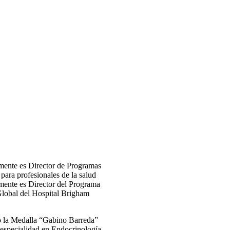
mente es Director de Programas
para profesionales de la salud
lmente es Director del Programa
Global del Hospital Brigham
gó la Medalla “Gabino Barreda”
 especialidad en Endocrinología