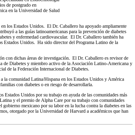
ios de postgrado en
nica en la Universidad de Salud
d en los Estados Unidos. El Dr. Caballero ha apoyado ampliamente
ribuyó a las guías latinoamericanas para la prevención de diabetes
e diabetes y enfermedad cardiovascular. El Dr. Caballero también ha
 los Estados Unidos. Ha sido director del Programa Latino de la
ción con dichas áreas de investigación. El Dr. Caballero es revisor de
icana de Diabetes y miembro activo de la Asociación Latino-Americana y
ial de la Federación Internacional de Diabetes.
r a la comunidad Latina/Hispana en los Estados Unidos y América
amilias con diabetes o en riesgo de desarrollarla.
los Estados Unidos por su trabajo en ayuda de las comunidades más
 Latina y el premio de Alpha Care por su trabajo con comunidades
obierno mexicano por su labor en la lucha contra la diabetes en las
Amos, otorgado por la Universidad de Harvard a académicos que han