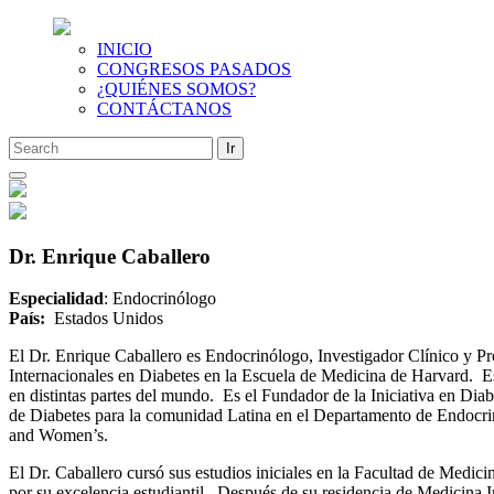
INICIO
CONGRESOS PASADOS
¿QUIÉNES SOMOS?
CONTÁCTANOS
Saltar
al
contenido
Dr. Enrique Caballero
Especialidad
: Endocrinólogo
País:
Estados Unidos
El Dr. Enrique Caballero es Endocrinólogo, Investigador Clínico y 
Internacionales en Diabetes en la Escuela de Medicina de Harvard. Es
en distintas partes del mundo. Es el Fundador de la Iniciativa en Dia
de Diabetes para la comunidad Latina en el Departamento de Endocrin
and Women’s.
El Dr. Caballero cursó sus estudios iniciales en la Facultad de Med
por su excelencia estudiantil. Después de su residencia de Medicina