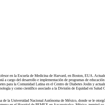
Profesor en la Escuela de Medicina de Harvard, en Boston, EUA. Actual
tá a cargo del desarrollo e implementación de programas de educación 
betes para la Comunidad Latina en el Centro de Diabetes Joslin y actua
ología y como científico asociado a la División de Equidad en Salud 
icina de la Universidad Nacional Autónoma de México, donde se le otor
 Interna en el Hospital de PEMEX en Azcapotzalco, México, terminó su