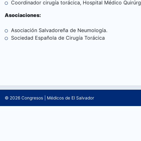
Coordinador cirugía torácica, Hospital Médico Quirúr
CONTÁCTANOS
Asociaciones:
Asociación Salvadoreña de Neumología.
Sociedad Española de Cirugía Torácica
© 2026
Congresos
|
Médicos de El Salvador