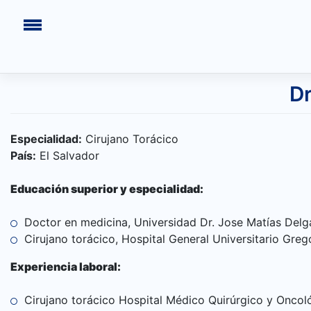
Saltar
Dr
al
contenido
Especialidad:
Cirujano Torácico
País:
El Salvador
Educación superior y especialidad:
Doctor en medicina, Universidad Dr. Jose Matías Delg
INICIO
Cirujano torácico, Hospital General Universitario Gre
CONGRESOS PASADOS
Experiencia laboral:
¿QUIÉNES SOMOS?
Cirujano torácico Hospital Médico Quirúrgico y Oncoló