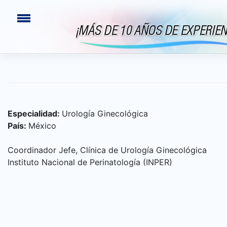
Saltar
al
contenido
Especialidad:
Urología Ginecológica
País:
México
Coordinador Jefe, Clínica de Urología Ginecológica
Instituto Nacional de Perinatología (INPER)
INICIO
CONGRESOS PASADOS
¿QUIÉNES SOMOS?