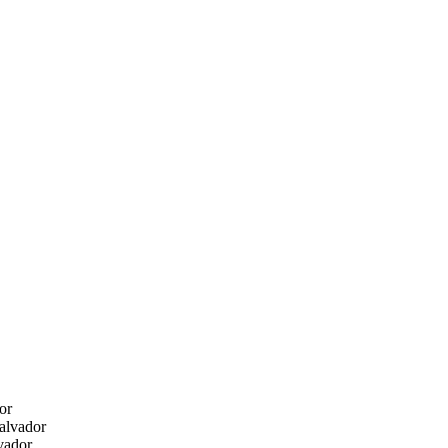
or
Salvador
lvador