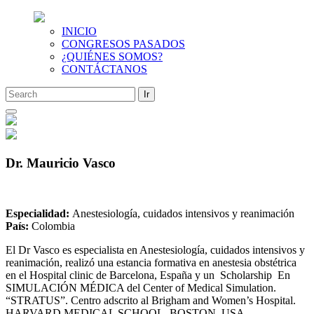
INICIO
CONGRESOS PASADOS
¿QUIÉNES SOMOS?
CONTÁCTANOS
Saltar
al
contenido
Dr. Mauricio Vasco
Especialidad:
Anestesiología, cuidados intensivos y reanimación
País:
Colombia
El Dr Vasco es especialista en Anestesiología, cuidados intensivos y
reanimación, realizó una estancia formativa en anestesia obstétrica
en el Hospital clinic de Barcelona, España y un Scholarship En
SIMULACIÓN MÉDICA del Center of Medical Simulation.
“STRATUS”. Centro adscrito al Brigham and Women’s Hospital.
HARVARD MEDICAL SCHOOL. BOSTON. USA.