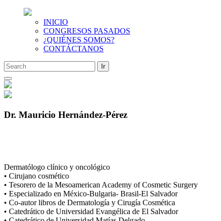
INICIO
CONGRESOS PASADOS
¿QUIÉNES SOMOS?
CONTÁCTANOS
Saltar
al
contenido
Dr. Mauricio Hernández‐Pérez
Dermatólogo clínico y oncológico
• Cirujano cosmético
• Tesorero de la Mesoamerican Academy of Cosmetic Surgery
• Especializado en México-Bulgaria- Brasil-El Salvador
• Co-autor libros de Dermatología y Cirugía Cosmética
• Catedrático de Universidad Evangélica de El Salvador
• Catedrático de Universidad Matías Delgado