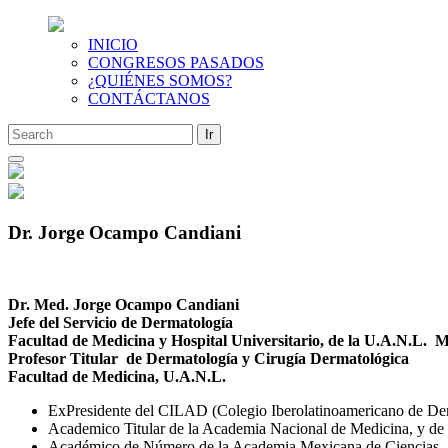
INICIO
CONGRESOS PASADOS
¿QUIÉNES SOMOS?
CONTÁCTANOS
Saltar
al
contenido
Dr. Jorge Ocampo Candiani
Dr. Med. Jorge Ocampo Candiani
Jefe del Servicio de Dermatología
Facultad de Medicina y Hospital Universitario,
de la U.A.N.L. M
Profesor Titular de Dermatología
y Cirugía Dermatológica
Facultad de Medicina, U.A.N.L.
ExPresidente del CILAD (Colegio Iberolatinoamericano de Der
Academico Titular de la Academia Nacional de Medicina, y de
Académico de Número de la Academia Mexicana de Ciencias.