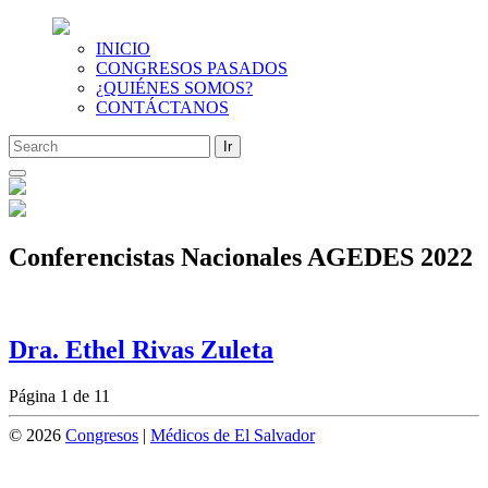
INICIO
CONGRESOS PASADOS
¿QUIÉNES SOMOS?
CONTÁCTANOS
Saltar
al
contenido
Conferencistas Nacionales AGEDES 2022
Dra. Ethel Rivas Zuleta
Página 1 de 1
1
© 2026
Congresos
|
Médicos de El Salvador